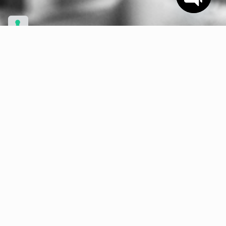
Open
chaty
Richiedi informazioni
Nome e cognome / Azienda
Email
Oggetto